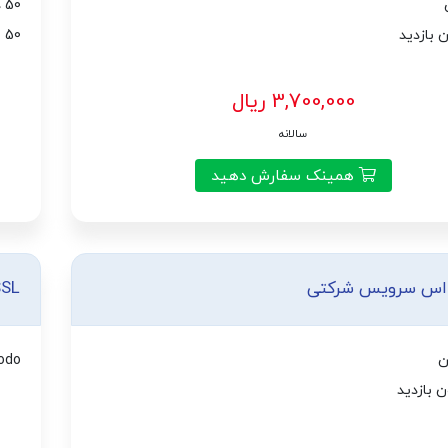
50 دامین
50 میلیون بازدید
3,700,000 ریال
سالانه
همینک سفارش دهید
 اس سرویس شرکتی
SSL
odo